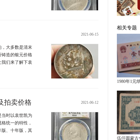
相关专题
2021-06-15
，大多数是清末
所铸造的银元价格
让我们来了解下袁
1980年1元
及拍卖价格
2021-06-12
当时以袁世凯为
规格统一的特性，
年版、十年版，其
伍仟圆蒙古