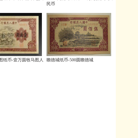
民币
图纸币-壹万圆牧马图人
瞻德城纸币-500圆瞻德城