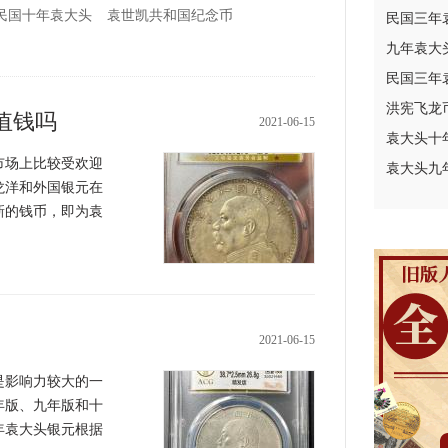
民国十年袁大头
袁世凯共和国纪念币
民国三年
九年袁大
民国三年
洪宪飞龙
值钱吗
2021-06-15
袁大头十
场上比较受欢迎
袁大头九
龙洋和外国银元在
新的钱币，即为袁
2021-06-15
影响力较大的一
年版、九年版和十
年袁大头银元根据