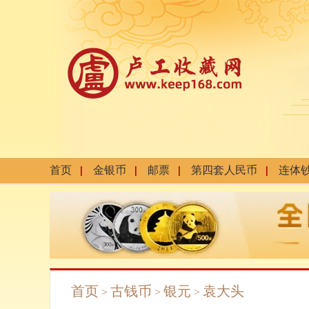
首页
金银币
邮票
第四套人民币
连体
首页
古钱币
银元
袁大头
>
>
>