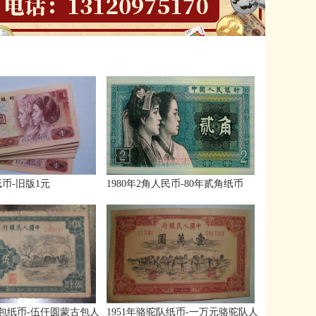
纸币-旧版1元
1980年2角人民币-80年贰角纸币
包纸币-伍仟圆蒙古包人
1951年骆驼队纸币-一万元骆驼队人