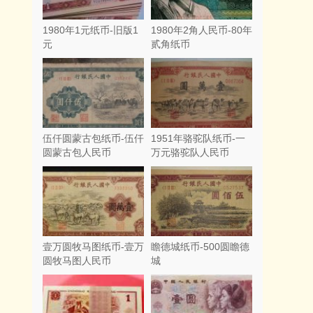
1980年1元纸币-旧版1
1980年2角人民币-80年
元
贰角纸币
伍仟圆蒙古包纸币-伍仟
1951年骆驼队纸币-一
圆蒙古包人民币
万元骆驼队人民币
壹万圆牧马图纸币-壹万
瞻德城纸币-500圆瞻德
圆牧马图人民币
城