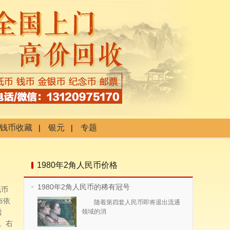
钱币收藏
银元
专题
1980年2角人民币价格
1980年2角人民币的稀有冠号
纸币
布依
随着第四套人民币即将退出流通
透
领域的消
。右