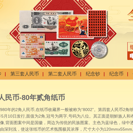
钞
第三套人民币
第二套人民币
纪念钞
纪念币
角人民币-80年贰角纸币
80年的2角人民币,在纸币收藏界一般被称为“8002”。第四套人民币2角
8年5月10日发行,面值为2角,冠号为两字,号码为八位。其正面是朝鮮族人和
像,背面图案中间是国徽，周边为传统的民族图案。主色为蓝绿色，绿中
由深到浅，使这张纸币的艺术氛围极其浓厚，尺寸大小为120mmx55mm