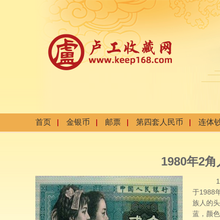
首页
金银币
邮票
第四套人民币
连体
1980年2
19
于198
族人的头
蓝，颜色