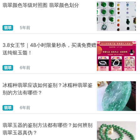
翡翠颜色等级对照图 翡翠颜色划分
翡翠
5年前
3.8女王节｜48小时限量秒杀，买满免费赠
送纯银玉髓！
翡翠
6年前
冰糯种翡翠应该如何鉴别？冰糯种翡翠鉴
别的方法有哪些？
翡翠
6年前
翡翠玉器的鉴别方法都有哪些？如何辨别
翡翠玉器真伪？