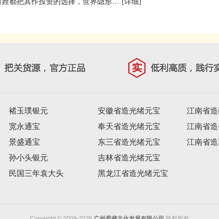
钱币收藏投资历史渊源流传，古今中外无论是名人还是百姓都把其作投资的选择，世界隐形巨富传奇家族罗斯柴尔德家族的创始就是依靠收藏钱币开始他发家史的。 钱币收藏能够创富无疑已成
[详细]
褚玉璞银元
安徽省造光绪元宝
江南省造
宽永通宝
奉天省造光绪元宝
江南省造
景盛通宝
东三省造光绪元宝
江南省造
孙小头银元
吉林省造光绪元宝
民国三年袁大头
黑龙江省造光绪元宝
民国八年袁大头
四川省造光绪元宝
民国九年袁大头
浙江省造光绪元宝
Copyright © 2009-2026
广州爱藏文化发展有限公司
版权所有