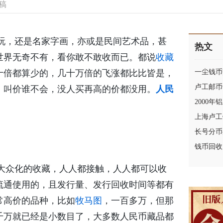
稿
玩，还是名家字画，亦或是民间艺术品，甚
热文
世界无奇不有，看你敢不敢收而已。都说
收藏
十倍都算少的，几十万倍的飞涨都比比皆是，
一尘钱币
卢工邮币
，叫价谁不会，没人买再高的价都没用。
人民
2000年
上海卢工
长号分币
钱币回收
众化的收藏，人人都接触，人人都可以收
流通使用的，且发行量、发行回收时间等都有
常高价的品种，比如
牧马图
，一百多万，但那
千万就已经是小数目了，大多数人民币藏品都