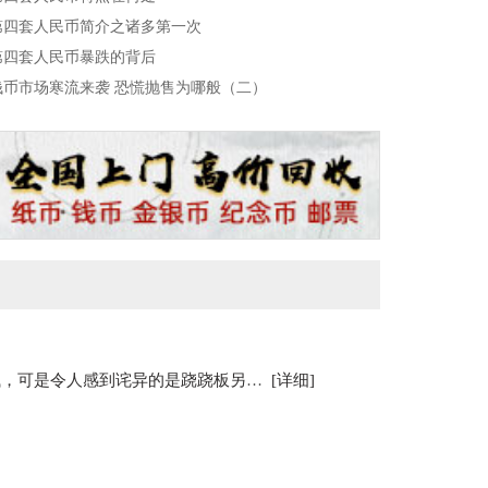
第四套人民币简介之诸多第一次
第四套人民币暴跌的背后
钱币市场寒流来袭 恐慌抛售为哪般（二）
通胀时期物价的提升使很多市民觉得钱越来越不值钱，可是令人感到诧异的是跷跷板另一头的人民币本身却越来越值钱了。楼市的低迷使得游资转地而战，在人民币收藏市场演绎出令人瞠目结舌的增值神
[详细]