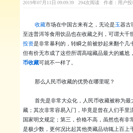
2019年07月11日 09:09:39
294次阅读
作者：用户投
收藏
市场在中国古来有之，无论是
玉
器古
至连普洱等食用饮品也在收藏之列，可谓大千
投资
是非常暴利的，转瞬之前被炒起来翻个几
但有价无市成了这些所谓高端藏品最大的尴尬
币收藏
可就不一样了。
那么人民币收藏的优势在哪里呢？
首先是非常大众化，人民币收藏被称为最大
藏；其次非常容易入门，毕竟是曾在人们手里
国家明文规定；第三，价格不高，虽然也有非
是极少数，更何况比起其他类藏品动辄上百上