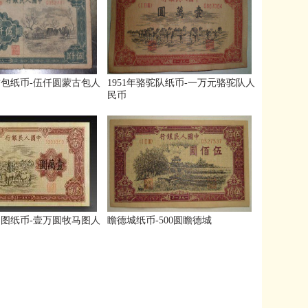
包纸币-伍仟圆蒙古包人
1951年骆驼队纸币-一万元骆驼队人
民币
图纸币-壹万圆牧马图人
瞻德城纸币-500圆瞻德城