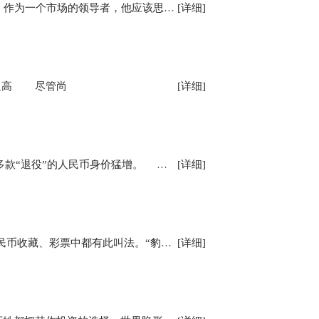
投资是什么？是参与者对所选择的市场思考后的行动。作为一个市场的领导者，他应该思考什么？这个市场中颠扑不破的真理所对应的标的，以及如何通过领导的力量倡导其他参与者围
[详细]
追高 尽管尚
[详细]
要提防有价无市的风险 “旧钱”越来越值钱了，多款“退役”的人民币身价猛增。 从去年开始，多款“退役”的人民币身价猛增，
[详细]
豹子号，由一组相同阿拉伯数字都相同而得名，在人民币收藏、彩票中都有此叫法。“豹子号”的说法是来源于扑克牌的玩法。近年来，随着人民收藏市场
[详细]