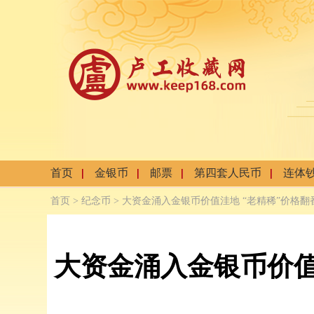
首页
金银币
邮票
第四套人民币
连体
首页
>
纪念币
> 大资金涌入金银币价值洼地 “老精稀”价格翻
大资金涌入金银币价值