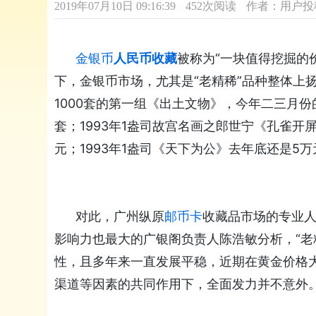
2019年07月10日 09:16:39
452次阅读
作者：用户投
金银币
人民币收藏
被称为“一块值得挖掘的
下，金银币市场，尤其是“老精稀”品种整体上扬
1000套的第一组《出土文物》，今年二三月份的
套；1993年1盎司故宫名画之郎世宁《孔雀开屏
元；1993年1盎司《天下为公》去年底还是5万
对此，广州纵原
邮币卡
收藏品市场的专业人
影响力也最大的广银阁负责人陈浩敏分析，“老
性，且多年来一直发展平稳，近期在黄金价格
渠道等因素的共同作用下，全面发力并不意外