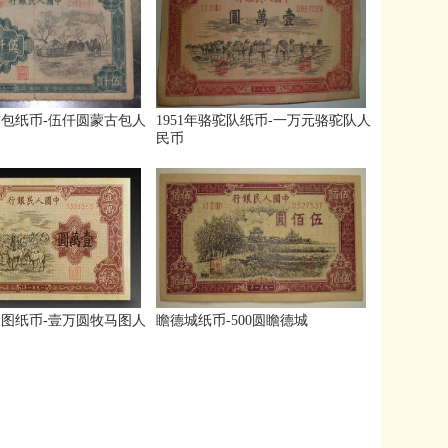
包纸币-伍仟圆蒙古包人
1951年骆驼队纸币-一万元骆驼队人
民币
图纸币-壹万圆牧马图人
瞻德城纸币-500圆瞻德城